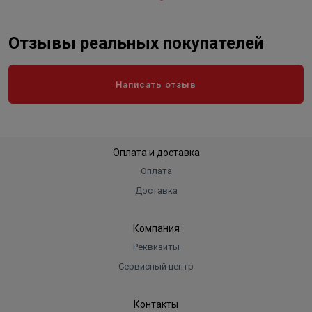
обеспечивает надежную герметизацию трубы, даже
при ее перегибах.
Отзывы реальных покупателей
Конструкция компрессионного фитинга позволяет
обеспечивать надёжное и качественное соединение
труб.
Написать отзыв
Оплата и доставка
Оплата
Доставка
Компания
Реквизиты
Сервисный центр
Контакты