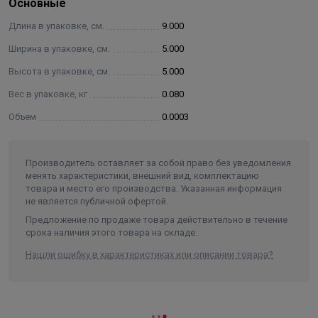
Основные
атм.
Длина в упаковке, см.
9.000
Компрессионные фитинги состоят из пяти элементов:
Ширина в упаковке, см.
5.000
корпус;
Высота в упаковке, см.
5.000
уплотнительное кольцо;
Вес в упаковке, кг
0.080
зажимное кольцо;
Объем
0.0003
запрессовывающая втулка;
крышка-гайка.
Производитель оставляет за собой право без уведомления
Герметичность соединения обеспечивается упругим
менять характеристики, внешний вид, комплектацию
уплотнительным резиновым кольцом, которое
товара и место его производства. Указанная информация
удерживается запрессовывающейся втулкой. В свою
не является публичной офертой.
очередь, зажимное кольцо, изготовленное из
Предложение по продаже товара действительно в течение
срока наличия этого товара на складе.
материала с высокими зацепляющими свойствами,
предотвращает самопроизвольное развинчивание при
Нашли ошибку в характеристиках или описании товара?
вибрациях и гидроударах в систем, позволяет
выдерживать большие односторонние осевые
нагрузки и рывки. Резиновое уплотнительное кольцо