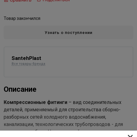
Товар закончился
Узнать о поступлении
SantehPlast
Все товары бренда
Описание
Компрессионные фитинги
– вид соединительных
деталей, применяемый для строительства сборно-
разборных сетей холодного водоснабжения,
канализации, технологических трубопроводов - для
прокладки кабеля. Наш широкий ассортимент