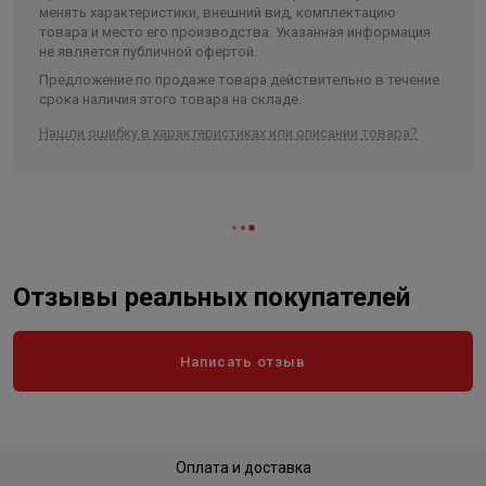
зажимное кольцо;
менять характеристики, внешний вид, комплектацию
запрессовывающая втулка;
товара и место его производства. Указанная информация
не является публичной офертой.
крышка-гайка.
Предложение по продаже товара действительно в течение
срока наличия этого товара на складе.
Герметичность соединения обеспечивается упругим
уплотнительным резиновым кольцом, которое
Нашли ошибку в характеристиках или описании товара?
удерживается запрессовывающейся втулкой. В свою
очередь, зажимное кольцо, изготовленное из
материала с высокими зацепляющими свойствами,
предотвращает самопроизвольное развинчивание при
вибрациях и гидроударах в систем, позволяет
выдерживать большие односторонние осевые
Отзывы реальных покупателей
нагрузки и рывки. Резиновое уплотнительное кольцо
обеспечивает надежную герметизацию трубы, даже
при ее перегибах.
Написать отзыв
Конструкция компрессионного фитинга позволяет
обеспечивать надёжное и качественное соединение
труб.
Оплата и доставка