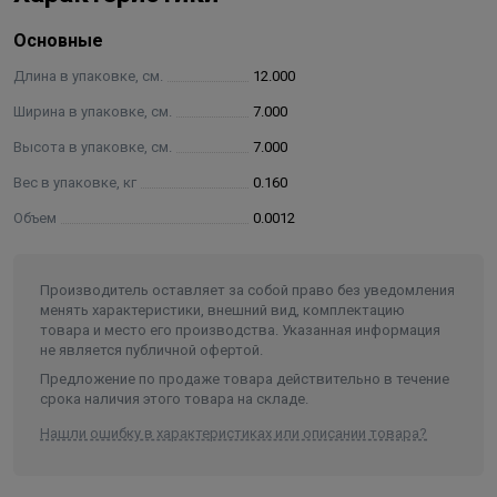
питьевых водопроводов с давлением в системе до 16
Основные
атм.
Длина в упаковке, см.
12.000
Компрессионные фитинги состоят из пяти элементов:
Ширина в упаковке, см.
7.000
корпус;
Высота в упаковке, см.
7.000
уплотнительное кольцо;
Вес в упаковке, кг
0.160
зажимное кольцо;
Объем
0.0012
запрессовывающая втулка;
крышка-гайка.
Производитель оставляет за собой право без уведомления
Герметичность соединения обеспечивается упругим
менять характеристики, внешний вид, комплектацию
уплотнительным резиновым кольцом, которое
товара и место его производства. Указанная информация
удерживается запрессовывающейся втулкой. В свою
не является публичной офертой.
очередь, зажимное кольцо, изготовленное из
Предложение по продаже товара действительно в течение
срока наличия этого товара на складе.
материала с высокими зацепляющими свойствами,
предотвращает самопроизвольное развинчивание при
Нашли ошибку в характеристиках или описании товара?
вибрациях и гидроударах в систем, позволяет
выдерживать большие односторонние осевые