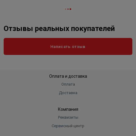
нагрузки и рывки. Резиновое уплотнительное кольцо
обеспечивает надежную герметизацию трубы, даже
при ее перегибах.
Отзывы реальных покупателей
Конструкция компрессионного фитинга позволяет
обеспечивать надёжное и качественное соединение
труб.
Написать отзыв
Оплата и доставка
Оплата
Доставка
Компания
Реквизиты
Сервисный центр