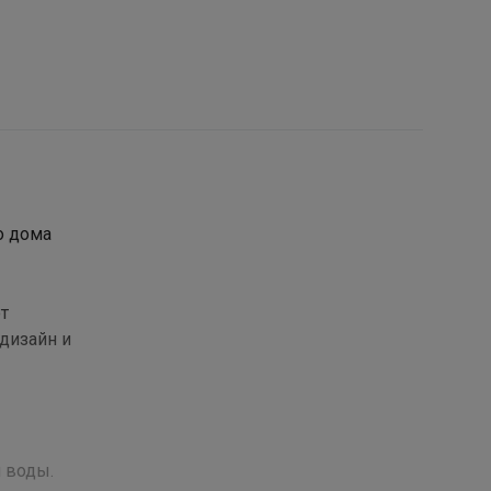
о дома
т
дизайн и
 воды.