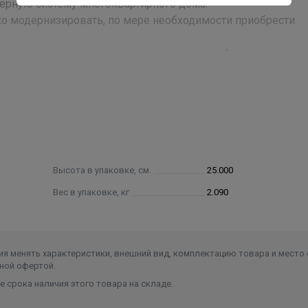
ерную систему многоквартирного дома.
о модернизировать, по мере необходимости приобрести
, находясь на отдыхе или в командировке!
оссия)
Высота в упаковке, см.
25.000
Вес в упаковке, кг
2.090
я менять характеристики, внешний вид, комплектацию товара и место 
ной офертой.
 срока наличия этого товара на складе.