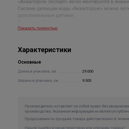
«Аквасторож Эксперт» легко монтируется в инжен
Систему детекции воды «Аквасторож» можно легк
дополнительные датчики.
Вы можете быть уверены в сохранности имущества
Показать полностью
Комплектация:
Характеристики
● 2 крана 1/2‘’ RuB(BONOMI, Италия) (ДУ 15мм)
● 2 привода «Оригинал» мод.0808.1 (Аквасторож, Р
Основные
● контроллер «Эксперт»
● 3 проводных датчика «Эксперт»
Длина в упаковке, см.
29.000
● провода 2 м, 4 м, 4 м
Ширина в упаковке, см.
9.500
● батареи LR14 (тип «С») – 3 шт.
● крепеж
● блок питания 5В «Robiton»
Производитель оставляет за собой право без уведомлени
производства. Указанная информация не является публич
Предложение по продаже товара действительно в течение
Нашли ошибку в характеристиках или описании товара?