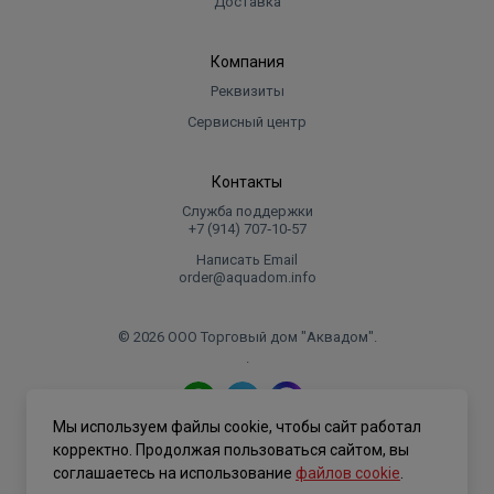
эксплуатации. ПРЕИМУЩЕСТВА/ОСОБЕННОСТИ
Доставка
Гарантия 1 год I
Компания
*Допустимые значения вязкости для различных
Реквизиты
моделей приведены в разделе «Технические
Сервисный центр
характеристики».
** Перед началом эксплуатации корпус насоса должен
Контакты
быть полностью заполнен жидкостью.
Служба поддержки
*** Величина высоты подъема воды приведена для
+7 (914) 707‑10‑57
эксплуатации насоса при температуре окружающей
Написать Email
среды и перекачиваемой жидкости 20 °С и при нулевой
order@aquadom.info
альтитуде (высоте над уровнем моря). В реальных
условиях эксплуатации высота подъема воды насосом
© 2026 ООО Торговый дом "Аквадом".
может быть меньше.
.
Мы используем файлы cookie, чтобы сайт работал
Политика конфиденциальности
корректно. Продолжая пользоваться сайтом, вы
соглашаетесь на использование
файлов cookie
.