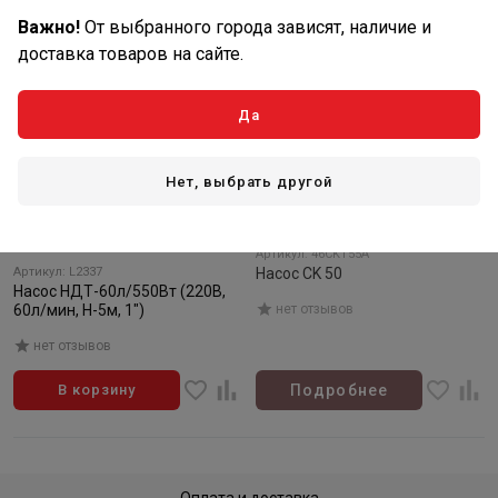
Важно!
От выбранного города зависят, наличие и
доставка товаров на сайте.
Да
Нет, выбрать другой
11 790
₽/шт
Товар закончился
В наличии: 3 шт
Артикул: 46CKT55A
Артикул: L2337
Насос CK 50
Насос НДТ-60л/550Вт (220В,
60л/мин, Н-5м, 1")
нет отзывов
нет отзывов
В корзину
Подробнее