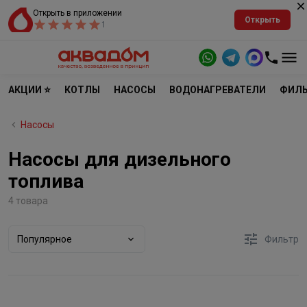
Открыть в приложении
Открыть
1
АКЦИИ ⭐
КОТЛЫ
НАСОСЫ
ВОДОНАГРЕВАТЕЛИ
ФИЛЬ
Насосы
Насосы для дизельного
топлива
4 товара
Популярное
Фильтр