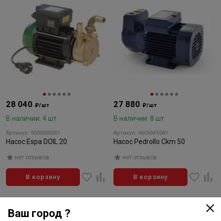
28 040
27 880
₽/шт
₽/шт
В наличии: 4 шт
В наличии: 8 шт
Артикул: 9000000001
Артикул: 46CKM55A1
Насос Espa DOIL 20
Насос Pedrollo Ckm 50
нет отзывов
нет отзывов
В корзину
В корзину
Нет в наличии
Ваш город ?