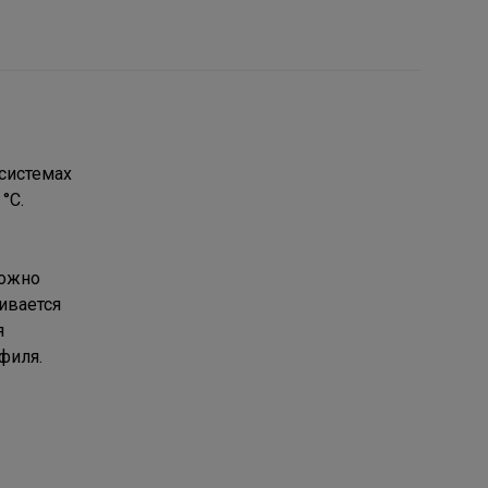
системах
°С.
можно
ивается
я
филя.