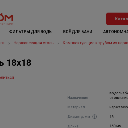
Катал
ФИЛЬТРЫ ДЛЯ ВОДЫ
ВСЁ ДЛЯ БАНИ
АВТОНОМНА
нги
Нержавеющая сталь
Комплектующие к трубам из нер
ь 18х18
елиться
водоснаб
Назначение
отоплени
Материал
нержавею
Диаметр, мм
18
Длина
160 мм