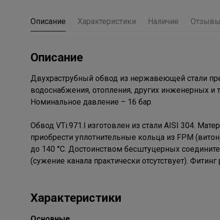
Описание
Характеристики
Наличие
Отзыв
Описание
Двухраструбный обвод из нержавеющей стали пре
водоснабжения, отопления, других инженерных и т
Номинальное давление – 16 бар.
Обвод VTi.971.l изготовлен из стали AISI 304. М
приобрести уплотнительные кольца из FPM (витон)
до 140 °С. Достоинством бесштуцерных соединит
(сужение канала практически отсутствует). Фитин
Характеристики
Основные