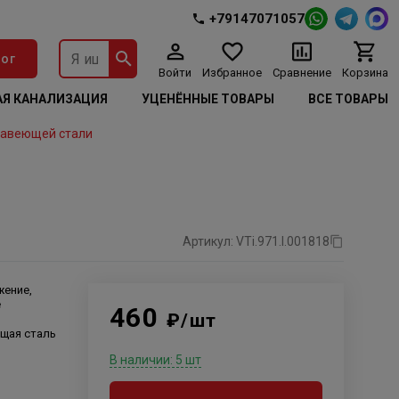
+79147071057
ог
Войти
Избранное
Сравнение
Корзина
Я КАНАЛИЗАЦИЯ
УЦЕНЁННЫЕ ТОВАРЫ
ВСЕ ТОВАРЫ
жавеющей стали
Артикул: VTi.971.I.001818
жение,
е
460
₽/шт
щая сталь
В наличии: 5 шт