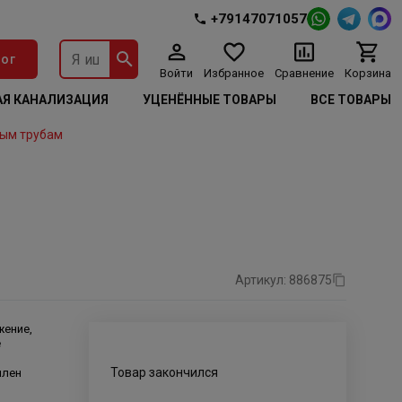
+79147071057
ог
Войти
Избранное
Сравнение
Корзина
Я КАНАЛИЗАЦИЯ
УЦЕНЁННЫЕ ТОВАРЫ
ВСЕ ТОВАРЫ
ым трубам
Артикул: 886875
жение,
е
Товар закончился
илен