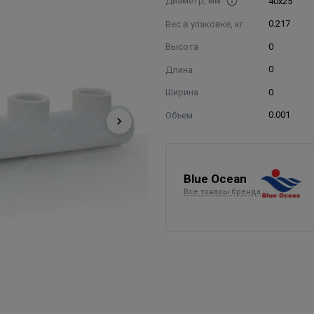
Диаметр, мм
40х25
Вес в упаковке, кг
0.217
Высота
0
Длина
0
Ширина
0
Объем
0.001
Blue Ocean
Все товары бренда