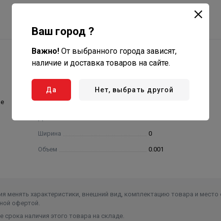
Ваш город ?
Важно!
От выбранного города зависят,
наличие и доставка товаров на сайте.
Да
Нет, выбрать другой
ие
Высота
0
Длина
0
Ширина
0
Объем
0.001
я менять характеристики, внешний вид, комплектацию товара и место 
ной офертой.
 срока наличия этого товара на складе.