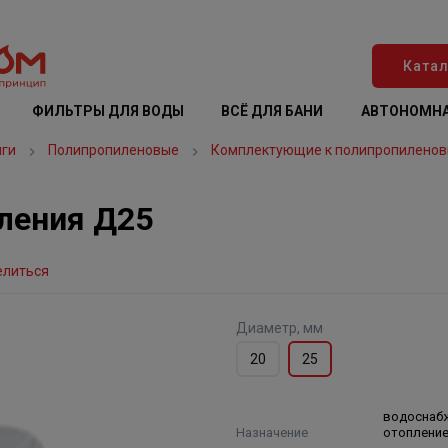
Катал
ФИЛЬТРЫ ДЛЯ ВОДЫ
ВСЁ ДЛЯ БАНИ
АВТОНОМНА
нги
Полипропиленовые
Комплектующие к полипропиленов
пления Д25
елиться
Диаметр, мм
20
25
водоснаб
Назначение
отоплени