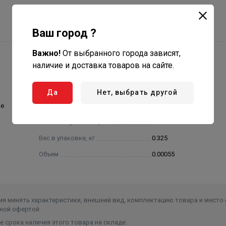
Ваш город ?
Важно!
От выбранного города зависят,
наличие и доставка товаров на сайте.
Да
Нет, выбрать другой
ие
Ширина в упаковке, см.
4.500
Высота в упаковке, см.
10.000
Вес в упаковке, кг
0.325
Объем
0.00055
я менять характеристики, внешний вид, комплектацию товара и место 
ной офертой.
 срока наличия этого товара на складе.