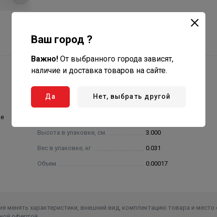
Ваш город ?
Важно!
От выбранного города зависят,
наличие и доставка товаров на сайте.
Да
Нет, выбрать другой
ие
Ширина в упаковке, см.
5.000
Высота в упаковке, см.
3.000
Вес в упаковке, кг
0.031
Объем
0.00017
я менять характеристики, внешний вид, комплектацию товара и место 
ной офертой.