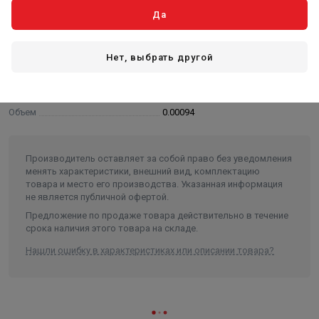
Да
Длина в упаковке, см.
9.000
Ширина в упаковке, см.
7.000
Нет, выбрать другой
Высота в упаковке, см.
9.000
Вес в упаковке, кг
0.239
Объем
0.00094
Производитель оставляет за собой право без уведомления
менять характеристики, внешний вид, комплектацию
товара и место его производства. Указанная информация
не является публичной офертой.
Предложение по продаже товара действительно в течение
срока наличия этого товара на складе.
Нашли ошибку в характеристиках или описании товара?