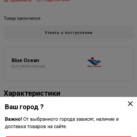
Товар закончился
Узнать о поступлении
Blue Ocean
Все товары бренда
Характеристики
Ваш город ?
Основные
Назначение
водоснабжение, отопление
Важно!
От выбранного города зависят, наличие и
Материал
доставка товаров на сайте.
полипропилен
Диаметр, мм
75