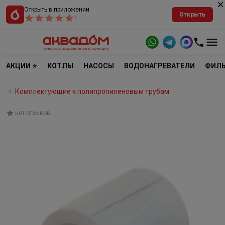
Открыть в приложении
Открыть
1
АКЦИИ ⭐
КОТЛЫ
НАСОСЫ
ВОДОНАГРЕВАТЕЛИ
ФИЛЬ
Комплектующие к полипропиленовым трубам
нет отзывов