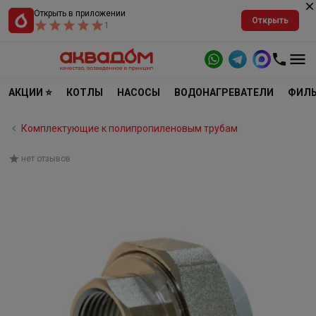
Открыть в приложении
Открыть
1
АКЦИИ ⭐
КОТЛЫ
НАСОСЫ
ВОДОНАГРЕВАТЕЛИ
ФИЛЬ
Комплектующие к полипропиленовым трубам
нет отзывов