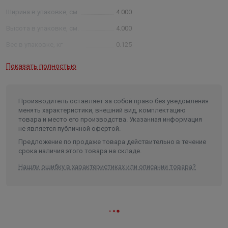
Ширина в упаковке, см.
4.000
Высота в упаковке, см.
4.000
Вес в упаковке, кг
0.125
Объем
0.0001
Показать полностью
Производитель оставляет за собой право без уведомления
менять характеристики, внешний вид, комплектацию
товара и место его производства. Указанная информация
не является публичной офертой.
Предложение по продаже товара действительно в течение
срока наличия этого товара на складе.
Нашли ошибку в характеристиках или описании товара?