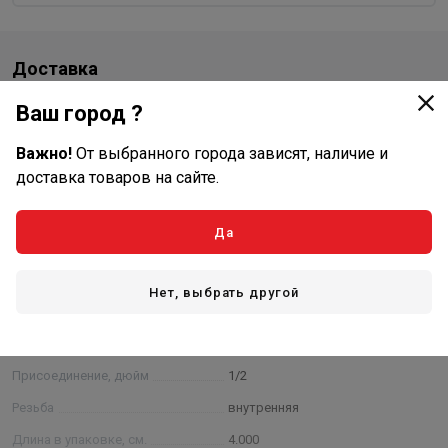
Доставка
Стоимость и способы доставки будут доступны при
Ваш город ?
оформлении заказа.
Важно!
От выбранного города зависят, наличие и
доставка товаров на сайте.
Характеристики
Да
Основные
Назначение
отопление, водоснабжение
Нет, выбрать другой
Материал
полипропилен
Диаметр, мм
20
Присоединение, дюйм
1/2
Резьба
внутренняя
Длина в упаковке, см.
4.000