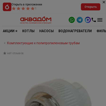
Открыть в приложении
Открыть
1
АКЦИИ ⭐
КОТЛЫ
НАСОСЫ
ВОДОНАГРЕВАТЕЛИ
ФИЛЬ
Комплектующие к полипропиленовым трубам
нет отзывов