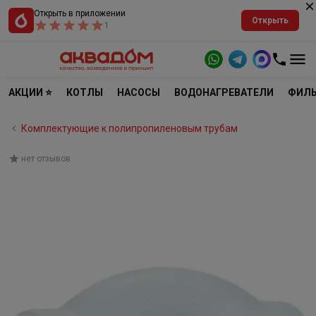
Открыть в приложении
Открыть
1
АКЦИИ ⭐
КОТЛЫ
НАСОСЫ
ВОДОНАГРЕВАТЕЛИ
ФИЛЬ
Комплектующие к полипропиленовым трубам
нет отзывов