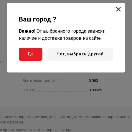
Ваш город ?
Важно!
От выбранного города зависят,
наличие и доставка товаров на сайте.
Да
Нет, выбрать другой
ие
Ширина в упаковке, см.
7.000
Высота в упаковке, см.
7.000
Вес в упаковке, кг
0.080
Объем
0.00025
я менять характеристики, внешний вид, комплектацию товара и место 
ной офертой.
 срока наличия этого товара на складе.