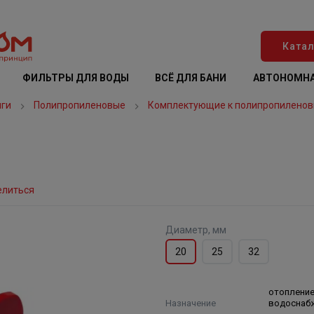
Катал
ФИЛЬТРЫ ДЛЯ ВОДЫ
ВСЁ ДЛЯ БАНИ
АВТОНОМНА
нги
Полипропиленовые
Комплектующие к полипропиленов
елиться
Диаметр, мм
20
25
32
отопление
Назначение
водоснаб