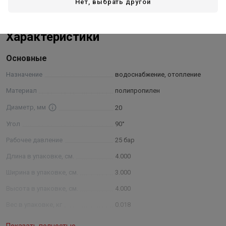
Нет, выбрать другой
Характеристики
Основные
Назначение
водоснабжение, отопление
Материал
полипропилен
Диаметр, мм
20
Угол
90°
Рабочее давление
25 бар
Длина в упаковке, см.
4.000
Ширина в упаковке, см.
3.000
Высота в упаковке, см.
4.000
Вес в упаковке, кг
0.018
Объем
0.00009