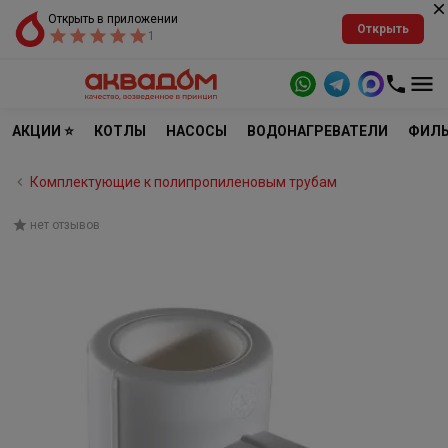
Открыть в приложении
Открыть
1
АКЦИИ ⭐
КОТЛЫ
НАСОСЫ
ВОДОНАГРЕВАТЕЛИ
ФИЛЬ
Комплектующие к полипропиленовым трубам
нет отзывов