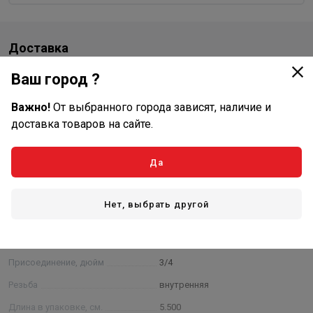
Доставка
Стоимость и способы доставки будут доступны при
Ваш город ?
оформлении заказа.
Важно!
От выбранного города зависят, наличие и
доставка товаров на сайте.
Характеристики
Да
Основные
Назначение
отопление, водоснабжение
Нет, выбрать другой
Материал
полипропилен
Диаметр, мм
25
Присоединение, дюйм
3/4
Резьба
внутренняя
Длина в упаковке, см.
5.500