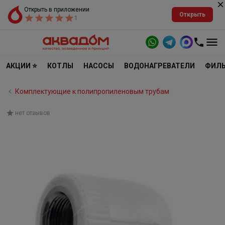
Открыть в приложении
Открыть
1
АКЦИИ ⭐
КОТЛЫ
НАСОСЫ
ВОДОНАГРЕВАТЕЛИ
ФИЛЬ
Комплектующие к полипропиленовым трубам
нет отзывов