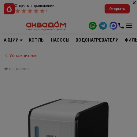
Открыть в приложении
Открыть
1
АКЦИИ ⭐
КОТЛЫ
НАСОСЫ
ВОДОНАГРЕВАТЕЛИ
ФИЛЬ
Увлажнители
нет отзывов