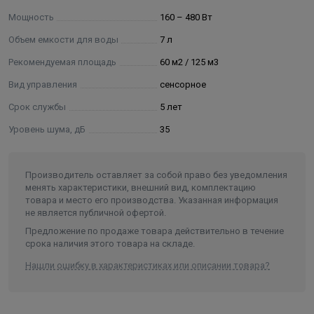
заданного уровня влажности
Мощность
160 – 480 Вт
Интенсивный и ночной режимы работы
Объем емкости для воды
7 л
Режим самоочистки от накипи
Автоматическое отключение при низком уровне
Рекомендуемая площадь
60 м2 / 125 м3
воды
Вид управления
сенсорное
Аромаконтейнер для ингаляций и ароматерапии
Срок службы
5 лет
Уровень шума, дБ
35
Производитель оставляет за собой право без уведомления
менять характеристики, внешний вид, комплектацию
товара и место его производства. Указанная информация
не является публичной офертой.
Предложение по продаже товара действительно в течение
срока наличия этого товара на складе.
Нашли ошибку в характеристиках или описании товара?