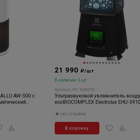
21 990
₽/шт
В наличии: 6 шт
Артикул: НС-1236330
BALLU AW-500 с
Ультразвуковой увлажнитель возду
матический
ecoBIOCOMPLEX Electrolux EHU-391
YOGAhealthline 2.0
нет отзывов
В корзину