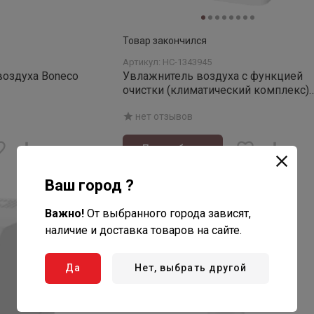
Товар закончился
Артикул: НС-1343945
воздуха Boneco
Увлажнитель воздуха с функцией
очистки (климатический комплекс)
BONECO H400
нет отзывов
Подробнее
Ваш город ?
Нет в наличии
Важно!
От выбранного города зависят,
наличие и доставка товаров на сайте.
Да
Нет, выбрать другой