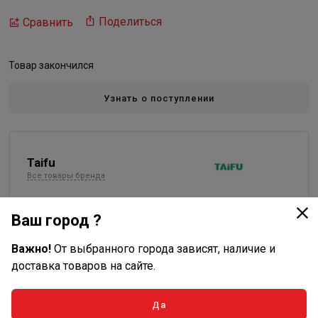
Поделиться
Сравнить
Товар закончился
Узнать о поступлении
Taifu
Все товары бренда
Ваш город ?
Описание
Важно!
От выбранного города зависят, наличие и
доставка товаров на сайте.
TAIFU TBC5-3WAYS LN
Пятиходовое соед, 1"х1/4"
Материал: латунь
Да