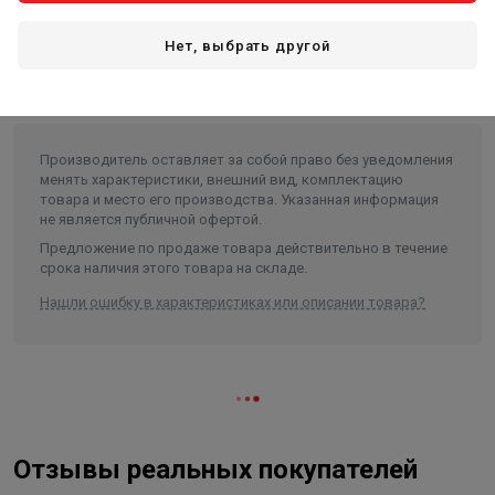
Среда применения: вода
Рабочая температура: до 100º С
Нет, выбрать другой
Рабочее давление: до 10 бар
Диаметр подключения: 1*1/4
Производитель оставляет за собой право без уведомления
менять характеристики, внешний вид, комплектацию
товара и место его производства. Указанная информация
не является публичной офертой.
Предложение по продаже товара действительно в течение
срока наличия этого товара на складе.
Нашли ошибку в характеристиках или описании товара?
Отзывы реальных покупателей