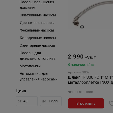
Насосы повышения
давления
Скважинные насосы
Дренажные насосы
Фекальные насосы
Колодезные насосы
Санитарные насосы
Насосы для
2 990
₽/шт
дизельного топлива
В наличии: 24 шт
Мотопомпы
Артикул: 9007
Автоматика для
Шланг TF 800 FC 1" М 1"
управления насосами
металлооплетке INOX 
гидроаккумулятора
Цена
нет отзывов
от
до
В корзину