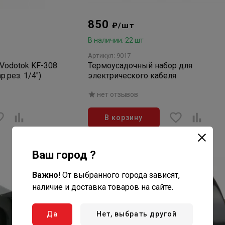
850
₽/шт
В наличии: 22 шт
Артикул: 9017
Vodotok KF-308
Термоусадочный набор для
р.рез. 1/4")
электрического кабеля
нет отзывов
В корзину
Ваш город ?
Важно!
От выбранного города зависят,
наличие и доставка товаров на сайте.
Да
Нет, выбрать другой