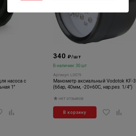
340
₽/шт
В наличии: 30 шт
Артикул: L0579
ля насоса с
Манометр аксиальный Vodotok KF-
ьная 1"
(6бар, 40мм, -20+60С, нар.рез. 1/4")
нет отзывов
В корзину