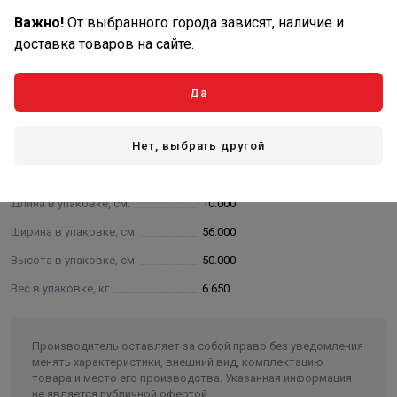
Важно!
От выбранного города зависят, наличие и
доставка товаров на сайте.
Описание
!!!Причина уценки, треснутая секция!!!
Да
Характеристики
Нет, выбрать другой
Основные
Длина в упаковке, см.
10.000
Ширина в упаковке, см.
56.000
Высота в упаковке, см.
50.000
Вес в упаковке, кг
6.650
Производитель оставляет за собой право без уведомления
менять характеристики, внешний вид, комплектацию
товара и место его производства. Указанная информация
не является публичной офертой.