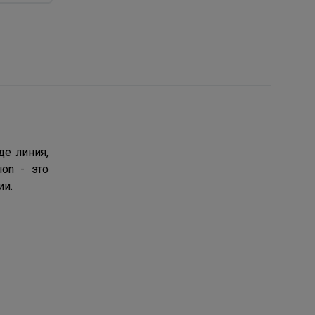
де линия,
on - это
ии.