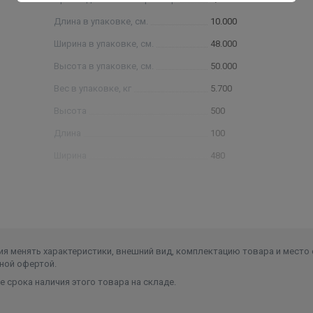
Длина в упаковке, см.
10.000
Ширина в упаковке, см.
48.000
Высота в упаковке, см.
50.000
Вес в упаковке, кг
5.700
Высота
500
Длина
100
Ширина
480
Объем
0.024
я менять характеристики, внешний вид, комплектацию товара и место 
ной офертой.
 срока наличия этого товара на складе.