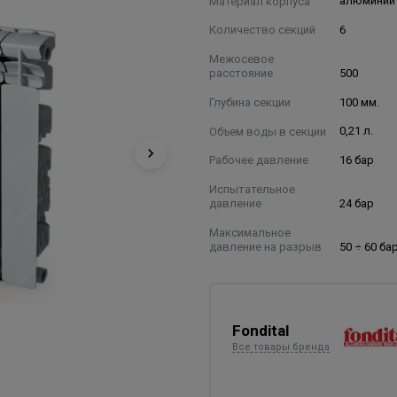
Материал корпуса
алюминий
Количество секций
6
Межосевое
расстояние
500
Глубина секции
100 мм.
Объем воды в секции
0,21 л.
Рабочее давление
16 бар
Испытательное
давление
24 бар
Максимальное
давление на разрыв
50 ÷ 60 ба
Fondital
Все товары бренда