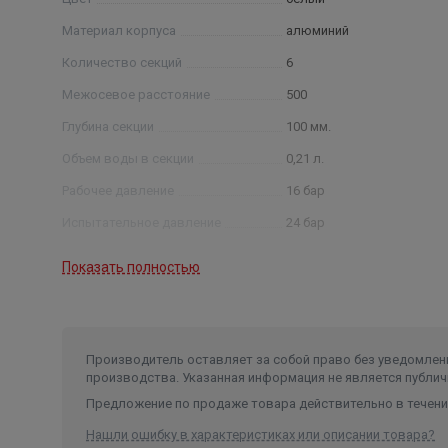
Материал корпуса
алюминий
Количество секций
6
Межосевое расстояние
500
Глубина секции
100 мм.
Объем воды в секции
0,21 л.
Рабочее давление
16 бар
Испытательное давление
24 бар
Максимальное давление на
Показать полностью
разрыв
50 ÷ 60 бар
Максимальная температура
теплоносителя
120°С
Производитель оставляет за собой право без уведомлени
производства. Указанная информация не является публич
Предложение по продаже товара действительно в течение
Нашли ошибку в характеристиках или описании товара?