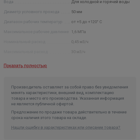
Вода
Для холодной и горячей воды
Диаметр условного прохода
50 мм
Диапазон рабочих температур
от +5 до +120° C
Максимальное рабочее давление
1,6 МПа
Номинальный расход
0,45 м3/ч
Максимальный расход
30 м3/ч
Межповерочный интервал
6 лет
Показать полностью
Импульсный выход
нет
Монтажная длина
200 мм
Производитель оставляет за собой право без уведомления
Присоединение к трубопроводу
фланцевое
менять характеристики, внешний вид, комплектацию
товара и место его производства. Указанная информация
Длина в упаковке, см.
25.000
не является публичной офертой.
Ширина в упаковке, см.
18.000
Предложение по продаже товара действительно в течение
срока наличия этого товара на складе.
Высота в упаковке, см.
22.000
Нашли ошибку в характеристиках или описании товара?
Вес в упаковке, кг
11.160