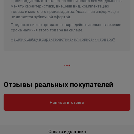
Производитель оставляет за собой право без уведомления
Высота в упаковке, см.
7.600
менять характеристики, внешний вид, комплектацию
Ин­тервал меж­ду по­вер­ка­ми - 6 лет.
товара и место его производства. Указанная информация
Вес в упаковке, кг
0.500
не является публичной офертой.
Га­ран­тий­ный срок хра­нения счёт­чи­ка - 18 ме­сяцев со дня из­го­
Высота
76
Предложение по продаже товара действительно в течение
тов­ле­ния пред­при­яти­ем-из­го­тови­телем.
срока наличия этого товара на складе.
Длина
120
Сред­ний срок служ­бы - 12 лет.
Нашли ошибку в характеристиках или описании товара?
Ширина
75
Объем
0.000684
Отзывы реальных покупателей
Написать отзыв
Оплата и доставка