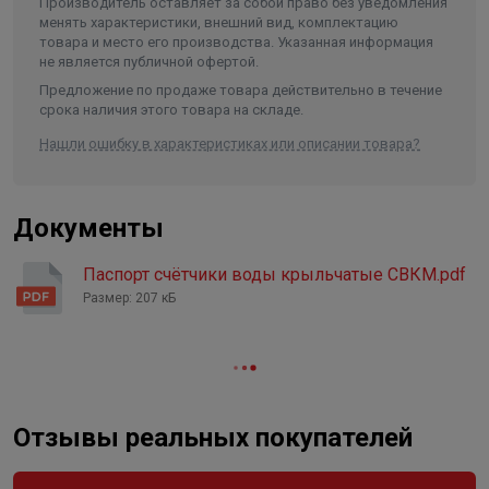
Производитель оставляет за собой право без уведомления
Длина в упаковке, см.
27.000
менять характеристики, внешний вид, комплектацию
товара и место его производства. Указанная информация
Ширина в упаковке, см.
12.500
не является публичной офертой.
Высота в упаковке, см.
15.800
Предложение по продаже товара действительно в течение
срока наличия этого товара на складе.
Вес в упаковке, кг
4.000
Нашли ошибку в характеристиках или описании товара?
Высота
158
Длина
270
Документы
Ширина
125
Объем
0.005333
Паспорт счётчики воды крыльчатые СВКМ.pdf
Размер: 207 кБ
Отзывы реальных покупателей