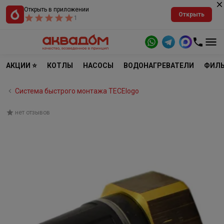
Открыть в приложении
Открыть
1
АКЦИИ ⭐
КОТЛЫ
НАСОСЫ
ВОДОНАГРЕВАТЕЛИ
ФИЛЬ
Система быстрого монтажа TECElogo
нет отзывов