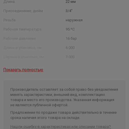
Длина
22 мм
Присоединение, дюйм
3/4"
Резьба
наружная
Рабочая температура
95 ºС
Рабочее давление
16 бар
Длина в упаковке, см.
6.000
Ширина в упаковке, см.
3.000
Высота в упаковке, см.
3.000
Показать полностью
Вес в упаковке, кг
0.050
Объем
0.000062
Производитель оставляет за собой право без уведомления
менять характеристики, внешний вид, комплектацию
товара и место его производства. Указанная информация
не является публичной офертой.
Предложение по продаже товара действительно в течение
срока наличия этого товара на складе.
Нашли ошибку в характеристиках или описании товара?