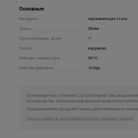
Основные
Материал
нержавеющая сталь
Длина
28 мм
Присоединение, дюйм
1"
Резьба
наружная
Рабочая температура
95 ºС
Рабочее давление
16 бар
Производитель оставляет за собой право без уведомлени
производства. Указанная информация не является публич
Предложение по продаже товара действительно в течение
Нашли ошибку в характеристиках или описании товара?