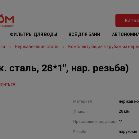
Катал
ФИЛЬТРЫ ДЛЯ ВОДЫ
ВСЁ ДЛЯ БАНИ
АВТОНОМНА
нги
Нержавеющая сталь
Комплектующие к трубам из нер
 сталь, 28*1", нар. резьба)
елиться
Материал
нержавею
Длина
28 мм
Присоединение, дюйм
1"
Резьба
наружная