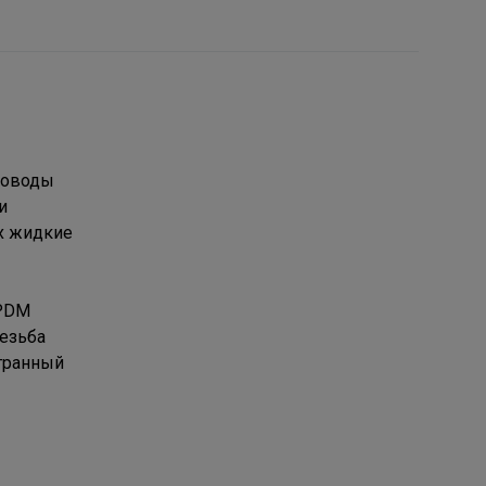
роводы
и
их жидкие
EPDM
Резьба
гранный