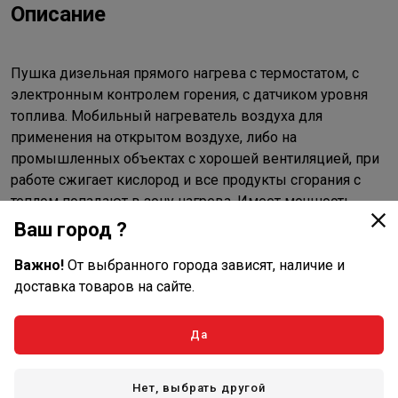
Описание
Пушка дизельная прямого нагрева с термостатом, с
электронным контролем горения, с датчиком уровня
топлива. Мобильный нагреватель воздуха для
применения на открытом воздухе, либо на
промышленных объектах с хорошей вентиляцией, при
работе сжигает кислород и все продукты сгорания с
теплом попадают в зону нагрева. Имеет мощность
обогрева 10 кВт. Для мобильного перемещения имеет
Ваш город ?
ручку на корпусе.
Важно!
От выбранного города зависят, наличие и
доставка товаров на сайте.
Характеристики
Да
Основные
Нет, выбрать другой