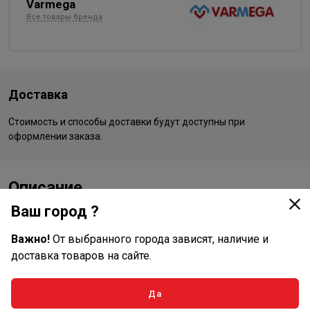
Varmega
Все товары бренда
Доставка
Стоимость и способы доставки будут доступны при
оформлении заказа.
Описание
Ваш город ?
Тройник с наружной резьбой Varmega Inox Press с двух
сторон имеет раструбное соединение для труб, а с
Важно!
От выбранного города зависят, наличие и
другой стороны фитинга находится наружное
доставка товаров на сайте.
резьбовое соединение. Данный фитинг позволяет
присоединить к трубопроводу различные резьбовые
Да
элементы (краны, фильтры и т. п.), также дает