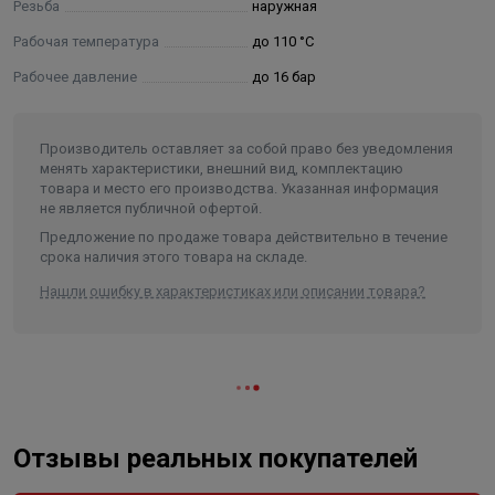
Резьба
наружная
углеводороды. В таких случаях необходимо заменить
Рабочая температура
до 110 °С
кольца из EPDM на кольца из FPM (Viton). Кольца FPM
приобретаются отдельно.
Рабочее давление
до 16 бар
- Запрещается использовать трубы и фитинги системы
Varmega Inox Press в атмосфере, насыщенной парами
Производитель оставляет за собой право без уведомления
хлора (бассейны с хлорированием воды и т. п.).
менять характеристики, внешний вид, комплектацию
Содержание хлоридов в рабочей среде не должно
товара и место его производства. Указанная информация
превышать значений, указанных в техническом
не является публичной офертой.
паспорте.
Предложение по продаже товара действительно в течение
- Непосредственное соединение элементов из
срока наличия этого товара на складе.
нержавеющей стали с оцинкованной сталью (арматура,
Нашли ошибку в характеристиках или описании товара?
соединители) может вызвать коррозию оцинкованной
стали, для предотвращения коррозии необходимо
применять разделяющий элемент из латуни или
бронзы с длиной не менее 50 мм.
- Трубопроводная система Varmega Inox Press включает
в себя трубы из нержавеющей стали, которые
Отзывы реальных покупателей
соединяются между собой и присоединяются к