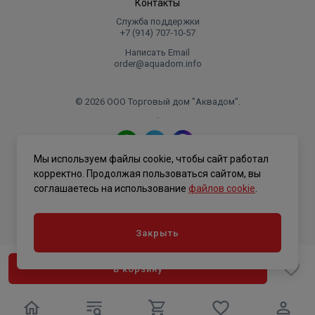
Контакты
конструкцию, которая будет показывать
Служба поддержки
неопрессованные соединения, они будут не
+7 (914) 707‑10‑57
герметичны (протекать) под давлением от 0,1 до 6,0
Написать Email
бар. Благодаря такой конструкции все
order@aquadom.info
неопрессованные соединения выявляются на этапе
испытаний и легко исправляются без потери времени.
© 2026 ООО Торговый дом "Аквадом".
.
Мы используем файлы cookie, чтобы сайт работал
Политика конфиденциальности
корректно. Продолжая пользоваться сайтом, вы
соглашаетесь на использование
файлов cookie
.
Закрыть
В корзину