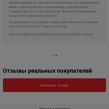
• Долговечность: устойчивость к коррозии
Производитель оставляет за собой право без уведомления
обеспечивает длительный срок службы
менять характеристики, внешний вид, комплектацию
товара и место его производства. Указанная информация
не является публичной офертой.
Назначение:
Предложение по продаже товара действительно в течение
• Создание разветвлений в системах водоснабжения
срока наличия этого товара на складе.
• Монтаж отопительных систем
Нашли ошибку в характеристиках или описании товара?
• Подключение дополнительных линий в
трубопроводах
• Применение в бытовых и коммерческих системах
Тройник — это надежное решение для организации
разветвлений в трубопроводных системах. Обеспечьте
Отзывы реальных покупателей
качественное соединение труб с помощью AQUATTRO!
Написать отзыв