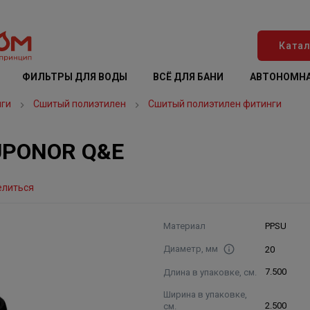
Катал
ФИЛЬТРЫ ДЛЯ ВОДЫ
ВСЁ ДЛЯ БАНИ
АВТОНОМНА
нги
Сшитый полиэтилен
Сшитый полиэтилен фитинги
 UPONOR Q&E
елиться
Материал
PPSU
Диаметр, мм
20
Длина в упаковке, см.
7.500
Ширина в упаковке,
см.
2.500