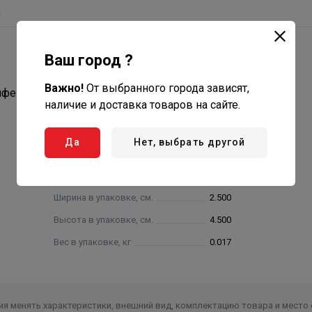
ы
Ваш город ?
Важно!
От выбранного города зависят,
ифенилсульфона PPSU.
наличие и доставка товаров на сайте.
Да
Нет, выбрать другой
Ширина в упаковке, см.
2.500
Высота в упаковке, см.
4.500
Вес в упаковке, кг
0.017
я менять характеристики, внешний вид, комплектацию товара и место 