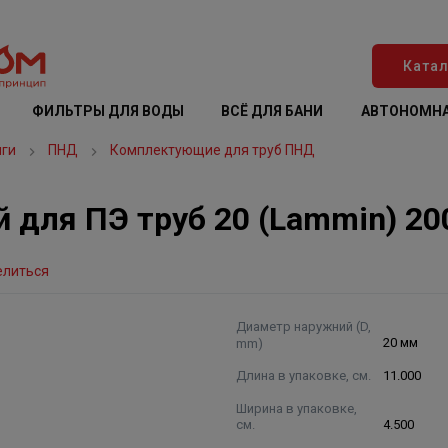
Катал
ФИЛЬТРЫ ДЛЯ ВОДЫ
ВСЁ ДЛЯ БАНИ
АВТОНОМНА
нги
ПНД
Комплектующие для труб ПНД
 для ПЭ труб 20 (Lammin) 20
елиться
Диаметр наружний (D,
mm)
20 мм
Длина в упаковке, см.
11.000
Ширина в упаковке,
см.
4.500