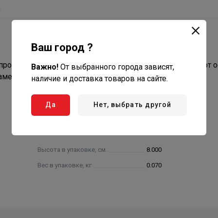
ы
Ваш город ?
ровода для организации разветвления или отведения от 
Важно!
От выбранного города зависят,
аметра.
наличие и доставка товаров на сайте.
Да
Нет, выбрать другой
Высота в упаковке, см.
8.000
Вес в упаковке, кг
0.070