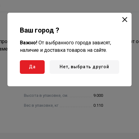
ы
Ваш город ?
ровода для организации разветвления или отведения от 
Важно!
От выбранного города зависят,
аметра.
наличие и доставка товаров на сайте.
Да
Нет, выбрать другой
Высота в упаковке, см.
9.000
Вес в упаковке, кг
0.110