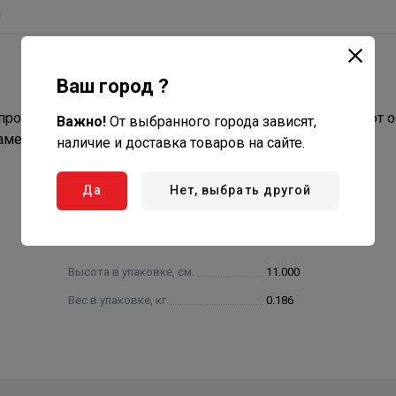
ы
Ваш город ?
ровода для организации разветвления или отведения от 
Важно!
От выбранного города зависят,
аметра.
наличие и доставка товаров на сайте.
Да
Нет, выбрать другой
Высота в упаковке, см.
11.000
Вес в упаковке, кг
0.186