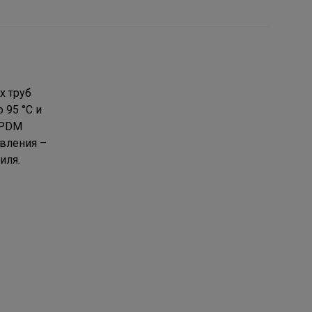
х труб
 95 °С и
EPDM
вления –
иля.