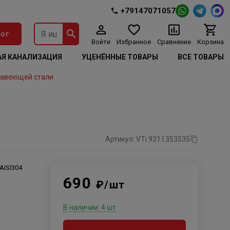
+79147071057
ог
Войти
Избранное
Сравнение
Корзина
Я КАНАЛИЗАЦИЯ
УЦЕНЁННЫЕ ТОВАРЫ
ВСЕ ТОВАРЫ
жавеющей стали
Артикул: VTi.931.I.353535
AISI304
690
₽/шт
В наличии: 4 шт