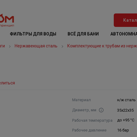
Катал
ФИЛЬТРЫ ДЛЯ ВОДЫ
ВСЁ ДЛЯ БАНИ
АВТОНОМНА
нги
Нержавеющая сталь
Комплектующие к трубам из нер
елиться
Материал
н/ж сталь 
Диаметр, мм
35х22х35
Рабочая температура
до +95 °С
Рабочее давление
16 бар