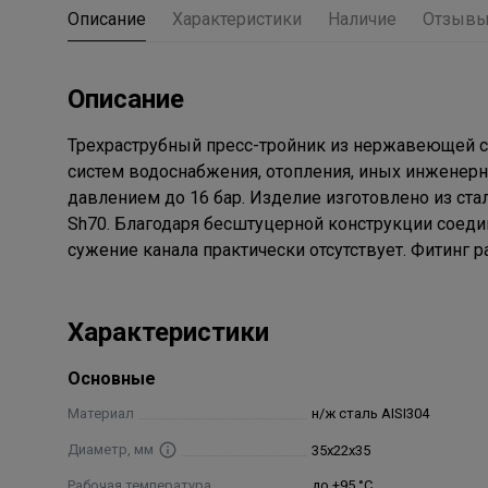
Описание
Характеристики
Наличие
Отзыв
Описание
Трехраструбный пресс-тройник из нержавеющей ст
систем водоснабжения, отопления, иных инженерны
давлением до 16 бар. Изделие изготовлено из ста
Sh70. Благодаря бесштуцерной конструкции соед
сужение канала практически отсутствует. Фитинг 
Характеристики
Основные
Материал
н/ж сталь AISI304
Диаметр, мм
35х22х35
Рабочая температура
до +95 °С