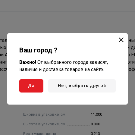
ы
али обеспечивает соединение трех тонкостенных стальны
х и технологических установок с рабочей температурой до
Ваш город ?
ли AISI 304. Материал уплотнительных колец – эластомер 
инитель обладает малым коэффициентом местного сопроти
Важно!
От выбранного города зависят,
рассчитан на обжатие с помощью пресс-инструмента V-проф
наличие и доставка товаров на сайте.
Да
Нет, выбрать другой
Ширина в упаковке, см.
11.000
Высота в упаковке, см.
8.000
Вес в упаковке, кг
0.213