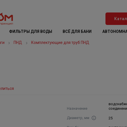
Катал
ФИЛЬТРЫ ДЛЯ ВОДЫ
ВСЁ ДЛЯ БАНИ
АВТОНОМНА
нги
ПНД
Комплектующие для труб ПНД
елиться
водснабже
Назначение
соединени
Диаметр, мм
25