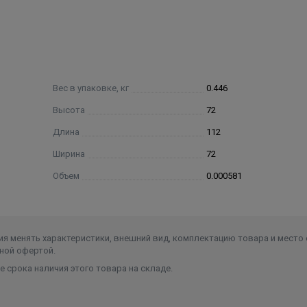
Вес в упаковке, кг
0.446
Высота
72
Длина
112
Ширина
72
Объем
0.000581
я менять характеристики, внешний вид, комплектацию товара и место 
ной офертой.
 срока наличия этого товара на складе.