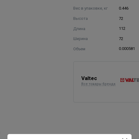
Вес в упаковке, кг
0.446
Высота
72
Длина
112
Ширина
72
Объем
0.000581
Valtec
Все товары бренда
ы