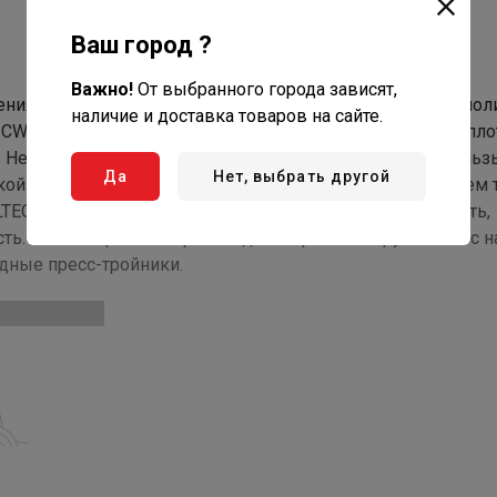
Ваш город ?
Важно!
От выбранного города зависят,
ния трех труб – металлопластиковых либо из сшитого пол
наличие и доставка товаров на сайте.
и CW617N, уплотнительные кольца штуцеров – из EPDM пл
и. Нейлоновая обойма выполняет функции фиксатора гильз
Да
Нет, выбрать другой
ской прокладки, прерывающей контакт между алюминием 
ALTEC обеспечивает повышенную пропускную способность,
сть. Монтаж фитинга производится пресс-инструментом с 
дные пресс-тройники.