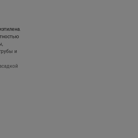
иэтилена.
отностью
ы,
трубы и
насадкой