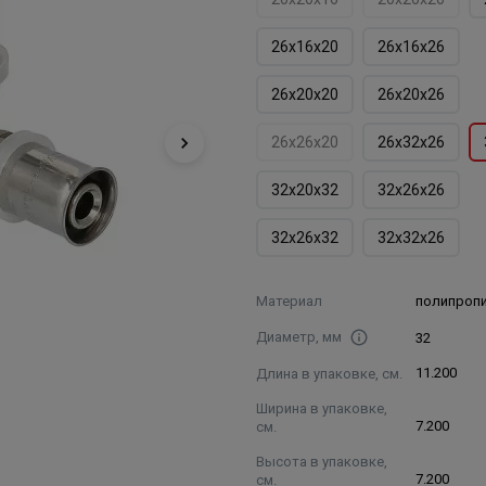
26х16х20
26х16х26
26х20х20
26х20х26
26х26х20
26х32х26
32х20х32
32х26х26
32х26х32
32х32х26
Материал
полипропи
Диаметр, мм
32
Длина в упаковке, см.
11.200
Ширина в упаковке,
см.
7.200
Высота в упаковке,
см.
7.200