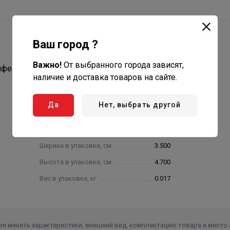
ы
Ваш город ?
Важно!
От выбранного города зависят,
ифенилсульфона PPSU.
наличие и доставка товаров на сайте.
Да
Нет, выбрать другой
Ширина в упаковке, см.
3.500
Высота в упаковке, см.
4.700
Вес в упаковке, кг
0.017
я менять характеристики, внешний вид, комплектацию товара и место 