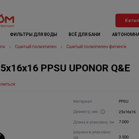
Катал
ФИЛЬТРЫ ДЛЯ ВОДЫ
ВСЁ ДЛЯ БАНИ
АВТОНОМНА
нги
Сшитый полиэтилен
Сшитый полиэтилен фитинги
25х16х16 PPSU UPONOR Q&E
елиться
Материал
PPSU
Диаметр, мм
25х16х16
Длина в упаковке, см.
7.000
Ширина в упаковке,
см.
3.500