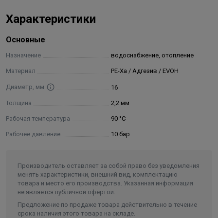
трубопроводов, которая состоит из нескольких типов
Характеристики
труб PE-X, соединительных фитингов из латуни и
полимеров (PPSU, PVDF), специального монтажного
Основные
инструмента, а также программного обеспечения для
осуществления работ по проектированию. Данная
Назначение
водоснабжение, отопление
система идеально подходит для использования в
Материал
PE-Xa / Адгезив / EVOH
системах центрального радиаторного отопления,
Диаметр, мм
16
напорного горячего и холодного водоснабжения, а
также в системах обогрева поверхностей и
Толщина
2,2 мм
снеготаяния. Трубы могут применяться в качестве
Рабочая температура
90 °С
технологических трубопроводов для
Рабочее давление
10 бар
транспортирования жидкостей, не агрессивных к
материалу труб и фитингов. Материал труб и фитингов
не подвержен коррозии и имеет низкую
Производитель оставляет за собой право без уведомления
шероховатость поверхности, что исключает
менять характеристики, внешний вид, комплектацию
вероятность образования отложений на внутренних
товара и место его производства. Указанная информация
не является публичной офертой.
стенках. Благодаря повышенной гибкости трубы,
Предложение по продаже товара действительно в течение
минимизируется количество соединителей и
срока наличия этого товара на складе.
переходов, что, в свою очередь, повышает надежность