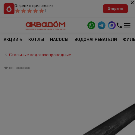
Открыть в приложении
Открыть
1
АКЦИИ ⭐
КОТЛЫ
НАСОСЫ
ВОДОНАГРЕВАТЕЛИ
ФИЛЬ
Стальные водогазопроводные
нет отзывов