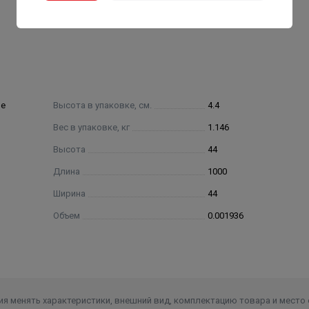
ие
Высота в упаковке, см.
4.4
Вес в упаковке, кг
1.146
Высота
44
Длина
1000
Ширина
44
Объем
0.001936
я менять характеристики, внешний вид, комплектацию товара и место 