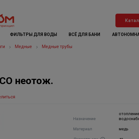
Катал
ФИЛЬТРЫ ДЛЯ ВОДЫ
ВСЁ ДЛЯ БАНИ
АВТОНОМНА
нги
Медные
Медные трубы
NCO неотож.
елиться
отопление
Назначение
водоснаб
Материал
медь