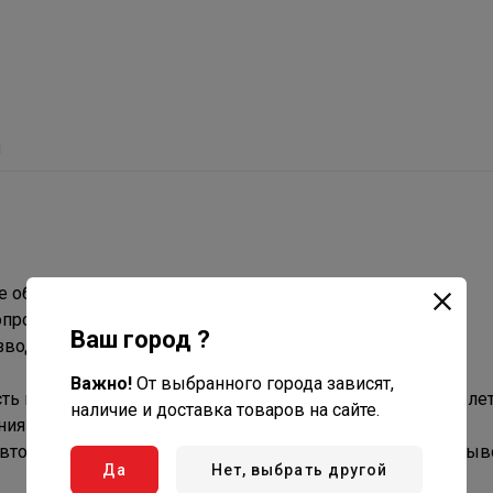
ы
е области применения.
проводных систем.
Ваш город ?
зводителей.
Важно!
От выбранного города зависят,
ь к кислороду, устойчивость к воздействию ультрафиолет
наличие и доставка товаров на сайте.
ниям европейских норм и сводов правил.
вторичная переработка отходов, отсутствие проблем с вы
Да
Нет, выбрать другой