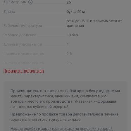
Диаметр, мм
26
Длина
бухта 50 м
от 0 до 95 °С в зависимости от
Рабочая температура
давления
Рабочее давление
10 бар
Длина в упаковке, см.
1
Ширина в упаковке, см.
2.6
Высота в упаковке, см.
2.6
Показать полностью
Вес в упаковке, кг
0.300
Высота
26
Производитель оставляет за собой право без уведомления
Длина
1000
менять характеристики, внешний вид, комплектацию
Ширина
26
товара и место его производства. Указанная информация
не является публичной офертой.
Объем
0.000676
Предложение по продаже товара действительно в течение
срока наличия этого товара на складе.
Нашли ошибку в характеристиках или описании товара?