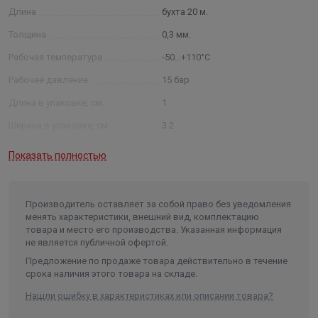
Длина
бухта 20 м.
Толщина
0,3 мм.
Рабочая температура
‐50…+110°С
Рабочее давление
15 бар
Длина в упаковке, см.
1
Ширина в упаковке, см.
3.2
Высота в упаковке, см.
3.2
Показать полностью
Вес в упаковке, кг
0.348
Объем
0.003375
Производитель оставляет за собой право без уведомления
менять характеристики, внешний вид, комплектацию
товара и место его производства. Указанная информация
не является публичной офертой.
Предложение по продаже товара действительно в течение
срока наличия этого товара на складе.
Нашли ошибку в характеристиках или описании товара?