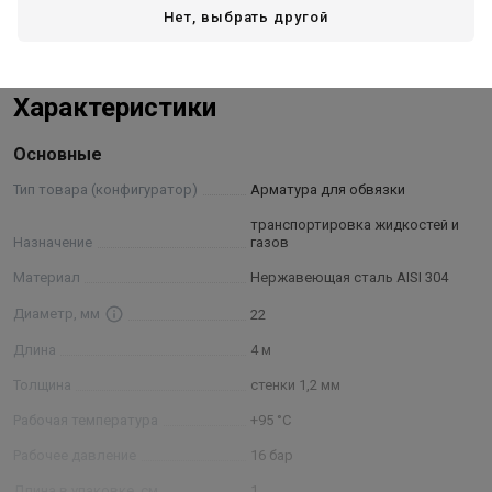
Нет, выбрать другой
Средний полный срок службы — 50 лет.
Показать полностью
Характеристики
Основные
Тип товара (конфигуратор)
Арматура для обвязки
транспортировка жидкостей и
Назначение
газов
Материал
Нержавеющая сталь AISI 304
Диаметр, мм
22
Длина
4 м
Толщина
стенки 1,2 мм
Рабочая температура
+95 °С
Рабочее давление
16 бар
Длина в упаковке, см.
1