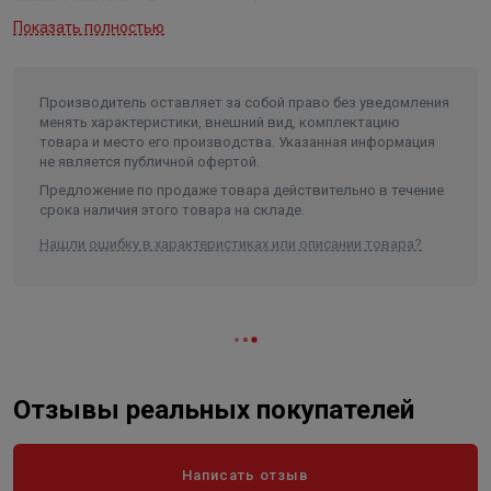
Показать полностью
Ширина в упаковке, см.
2.2
Высота в упаковке, см.
400
Производитель оставляет за собой право без уведомления
Вес в упаковке, кг
0.622
менять характеристики, внешний вид, комплектацию
Объем
0.00098
товара и место его производства. Указанная информация
не является публичной офертой.
Предложение по продаже товара действительно в течение
срока наличия этого товара на складе.
Нашли ошибку в характеристиках или описании товара?
Отзывы реальных покупателей
Написать отзыв