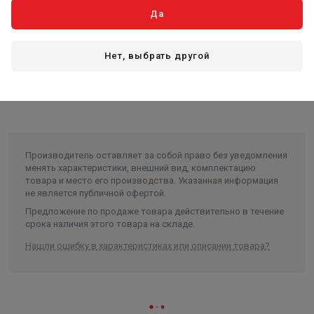
водоотведении.
Да
Комплект поставки:
Подъемная цепь
Нет, выбрать другой
Руководство по эксплуатации
Копия сертификата максимальной нагрузки
Производитель оставляет за собой право без уведомления
менять характеристики, внешний вид, комплектацию
товара и место его производства. Указанная информация
не является публичной офертой.
Предложение по продаже товара действительно в течение
срока наличия этого товара на складе.
Нашли ошибку в характеристиках или описании товара?