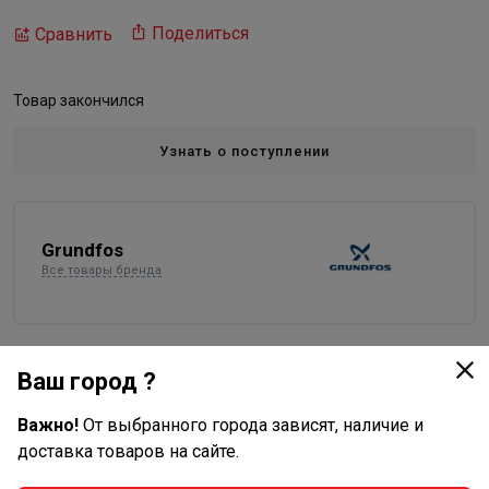
Поделиться
Сравнить
Товар закончился
Узнать о поступлении
Grundfos
Все товары бренда
Описание
Ваш город ?
Цепь подъемная нержавеющей стали 6м
Важно!
От выбранного города зависят, наличие и
предназначена исключительно для подъёма и
доставка товаров на сайте.
погружения насосов в водоснабжении и