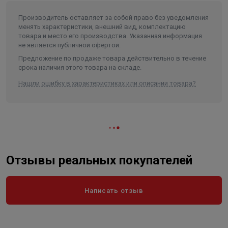
Вес в упаковке, кг
0.136
минимизируется количество соединителей и
Производитель оставляет за собой право без уведомления
переходов, что, в свою очередь, повышает надежность
менять характеристики, внешний вид, комплектацию
системы.
товара и место его производства. Указанная информация
не является публичной офертой.
Предложение по продаже товара действительно в течение
срока наличия этого товара на складе.
Нашли ошибку в характеристиках или описании товара?
Отзывы реальных покупателей
Написать отзыв