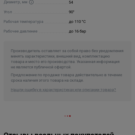
Диаметр, мм
54
кольца из EPDM на кольца из FPM (Viton). Кольца FPM
приобретаются отдельно.
Угол
90°
- Запрещается использовать трубы и фитинги системы
Рабочая температура
до 110 °С
Varmega Inox Press в атмосфере, насыщенной парами
Рабочее давление
до 16 бар
хлора (бассейны с хлорированием воды и т. п.).
Содержание хлоридов в рабочей среде не должно
превышать значений, указанных в техническом
Производитель оставляет за собой право без уведомления
паспорте.
менять характеристики, внешний вид, комплектацию
- Непосредственное соединение элементов из
товара и место его производства. Указанная информация
не является публичной офертой.
нержавеющей стали с оцинкованной сталью (арматура,
Предложение по продаже товара действительно в течение
соединители) может вызвать коррозию оцинкованной
срока наличия этого товара на складе.
стали, для предотвращения коррозии необходимо
применять разделяющий элемент из латуни или
Нашли ошибку в характеристиках или описании товара?
бронзы с длиной не менее 50 мм.
- Трубопроводная система Varmega Inox Press включает
в себя трубы из нержавеющей стали, которые
соединяются между собой и присоединяются к
арматуре/приборам с помощью пресс-фитингов из
нержавеющей стали.